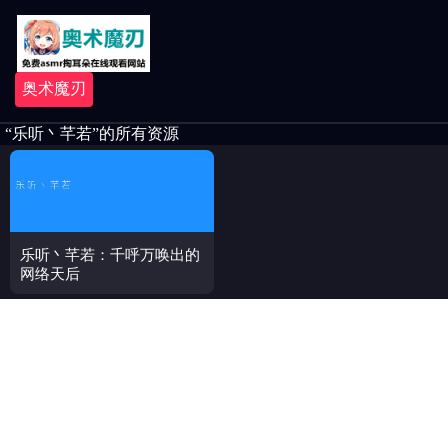
奥术魔刃
“乐听丶芊若”的所有资源
乐听丶芊若：千呼万唤出的
网络天后