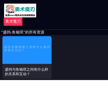
奥术魔刃
“盛鸽-鱼钿琪”的所有资源
盛鸽与鱼钿琪之间有什么样
的关系和互动？