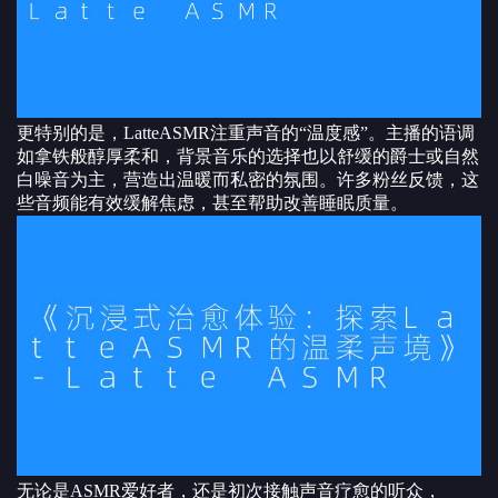
更特别的是，LatteASMR注重声音的“温度感”。主播的语调
如拿铁般醇厚柔和，背景音乐的选择也以舒缓的爵士或自然
白噪音为主，营造出温暖而私密的氛围。许多粉丝反馈，这
些音频能有效缓解焦虑，甚至帮助改善睡眠质量。
无论是ASMR爱好者，还是初次接触声音疗愈的听众，