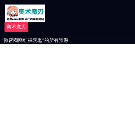
奥术魔刃
“微密圈网红禅院熏”的所有资源