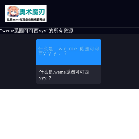
“weme觅圈可可西yyy”的所有资源
什么是.weme觅圈可可西
yyy.？